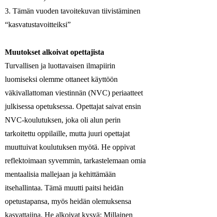
3. Tämän vuoden tavoitekuvan tiivistäminen
“kasvatustavoitteiksi”
Muutokset alkoivat opettajista
Turvallisen ja luottavaisen ilmapiirin
luomiseksi olemme ottaneet käyttöön
väkivallattoman viestinnän (NVC) periaatteet
julkisessa opetuksessa. Opettajat saivat ensin
NVC-koulutuksen, joka oli alun perin
tarkoitettu oppilaille, mutta juuri opettajat
muuttuivat koulutuksen myötä. He oppivat
reflektoimaan syvemmin, tarkastelemaan omia
mentaalisia mallejaan ja kehittämään
itsehallintaa. Tämä muutti paitsi heidän
opetustapansa, myös heidän olemuksensa
kasvattajina. He alkoivat kysyä: Millainen