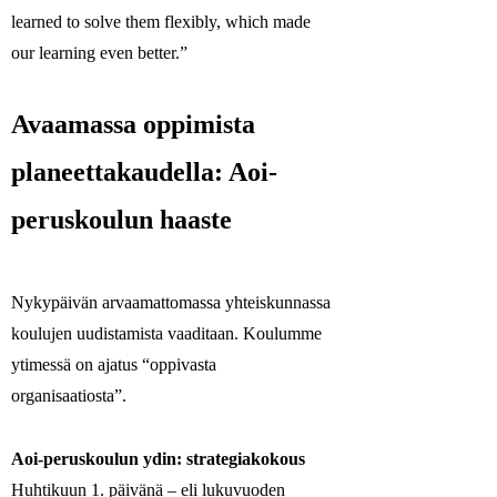
learned to solve them flexibly, which made
our learning even better.”
Avaamassa oppimista
planeettakaudella: Aoi-
peruskoulun haaste
Nykypäivän arvaamattomassa yhteiskunnassa
koulujen uudistamista vaaditaan. Koulumme
ytimessä on ajatus “oppivasta
organisaatiosta”.
Aoi-peruskoulun ydin: strategiakokous
Huhtikuun 1. päivänä – eli lukuvuoden