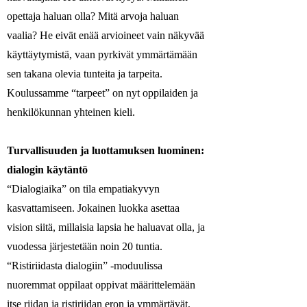
opettaja haluan olla? Mitä arvoja haluan
vaalia? He eivät enää arvioineet vain näkyvää
käyttäytymistä, vaan pyrkivät ymmärtämään
sen takana olevia tunteita ja tarpeita.
Koulussamme “tarpeet” on nyt oppilaiden ja
henkilökunnan yhteinen kieli.
Turvallisuuden ja luottamuksen luominen:
dialogin käytäntö
“Dialogiaika” on tila empatiakyvyn
kasvattamiseen. Jokainen luokka asettaa
vision siitä, millaisia lapsia he haluavat olla, ja
vuodessa järjestetään noin 20 tuntia.
“Ristiriidasta dialogiin” -moduulissa
nuoremmat oppilaat oppivat määrittelemään
itse riidan ja ristiriidan eron ja ymmärtävät,