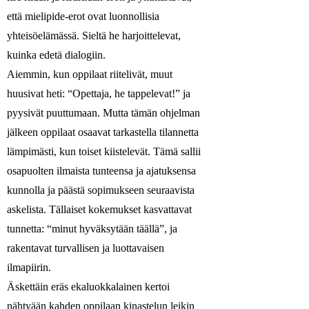
että mielipide-erot ovat luonnollisia
yhteisöelämässä. Sieltä he harjoittelevat,
kuinka edetä dialogiin.
Aiemmin, kun oppilaat riitelivät, muut
huusivat heti: “Opettaja, he tappelevat!” ja
pyysivät puuttumaan. Mutta tämän ohjelman
jälkeen oppilaat osaavat tarkastella tilannetta
lämpimästi, kun toiset kiistelevät. Tämä sallii
osapuolten ilmaista tunteensa ja ajatuksensa
kunnolla ja päästä sopimukseen seuraavista
askelista. Tällaiset kokemukset kasvattavat
tunnetta: “minut hyväksytään täällä”, ja
rakentavat turvallisen ja luottavaisen
ilmapiirin.
Äskettäin eräs ekaluokkalainen kertoi
nähtyään kahden oppilaan kinastelun leikin