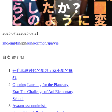
2025.07.22
2025.08.21
zho
/
eng
/
fin
/jpn/
kin
/
kor
/
mon
/
spa
/
vie
目次
开启地球时代的学习：葵小学的挑
战
Opening Learning for the Planetary
Era: The Challenge of Aoi Elementary
School
Avaamassa oppimista