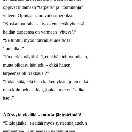
oppivat liittämään “tarpeita” ja “toimintoja”
yhteen. Oppilaat sanoivat esimerkiksi:
“Koska muurahaiset työskentelevät yhdessä,
heidän tarpeensa on varmaan ‘yhteys’.”
“Se tuntuu myös ‘turvallisuudelta’ tai
‘rauhalta’.”
“Frederick näytti siltä, ettei hän tehnyt mitään,
mutta oikeasti hän teki – ehkä hänen
tarpeensa oli ‘rakkaus’?”
“Pidän siitä, että teen kaiken yksin, joten ehkä
olen kuin heinäsirkka, jonka tarve on ‘valita
itse’.”
Älä syytä yksilöä – muuta järjestelmää!
“Dialogiaika” sisältää myös systeemiajattelun
elementtejä. Kun jäädään negatiiviseen