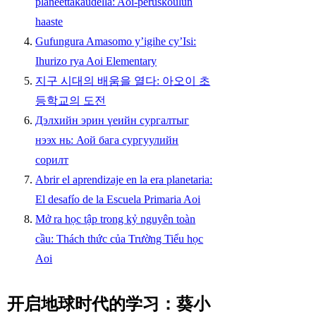
planeettakaudella: Aoi-peruskoulun
haaste
Gufungura Amasomo y’igihe cy’Isi:
Ihurizo rya Aoi Elementary
지구 시대의 배움을 열다: 아오이 초
등학교의 도전
Дэлхийн эрин үеийн сургалтыг
нээх нь: Аой бага сургуулийн
сорилт
Abrir el aprendizaje en la era planetaria:
El desafío de la Escuela Primaria Aoi
Mở ra học tập trong kỷ nguyên toàn
cầu: Thách thức của Trường Tiểu học
Aoi
开启地球时代的学习：葵小