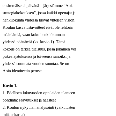
ensimmäisenä päivänä – järjestämme “Aoi-
strategiakokouksen”, jossa kaikki opettajat ja
henkilökunta yhdessä luovat yhteisen vision.
Koulun kasvatustavoitteet eivät ole rehtorin
määräämiä, vaan koko henkilökunnan
yhdessä päättämiä (ks. kuvio 1). Tämä
kokous on tärkeä tilaisuus, jossa jokainen voi
pukea ajatuksensa ja toiveensa sanoiksi ja
yhdessä suunnata vuoden suuntaa. Se on
Aoin identiteetin perusta.
Kuvio 1.
1. Edellisen lukuvuoden oppilaiden tilanteen
pohdinta: saavutukset ja haasteet
2. Koulun nykytilan analysointi (vaikutusten
mittauskartta)