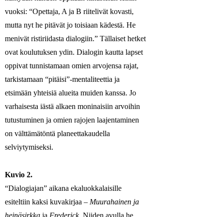
vuoksi: “Opettaja, A ja B riitelivät kovasti,
mutta nyt he pitävät jo toisiaan kädestä. He
menivät ristiriidasta dialogiin.” Tällaiset hetket
ovat koulutuksen ydin. Dialogin kautta lapset
oppivat tunnistamaan omien arvojensa rajat,
tarkistamaan “pitäisi”-mentaliteettia ja
etsimään yhteisiä alueita muiden kanssa. Jo
varhaisesta iästä alkaen moninaisiin arvoihin
tutustuminen ja omien rajojen laajentaminen
on välttämätöntä planeettakaudella
selviytymiseksi.
Kuvio 2.
“Dialogiajan” aikana ekaluokkalaisille
esiteltiin kaksi kuvakirjaa –
Muurahainen ja
heinäsirkka
ja
Frederick
. Niiden avulla he