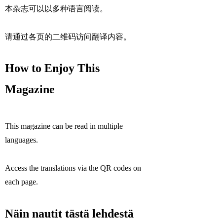
本杂志可以以多种语言阅读。
请通过各页的二维码访问翻译内容。
How to Enjoy This
Magazine
This magazine can be read in multiple
languages.
Access the translations via the QR codes on
each page.
Näin nautit tästä lehdestä