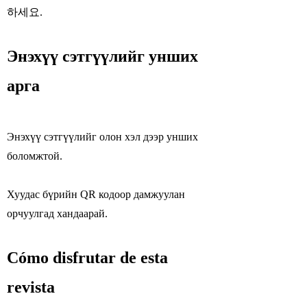
하세요.
Энэхүү сэтгүүлийг унших
арга
Энэхүү сэтгүүлийг олон хэл дээр унших
боломжтой.
Хуудас бүрийн QR кодоор дамжуулан
орчуулгад хандаарай.
Cómo disfrutar de esta
revista