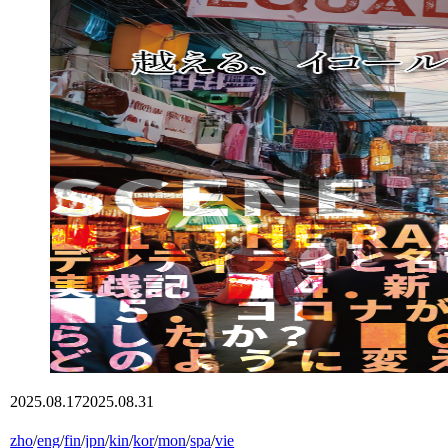
2025.08.17
2025.08.31
zho
/
eng
/
fin
/
jpn
/
kin
/
kor
/
mon
/
spa
/
vie