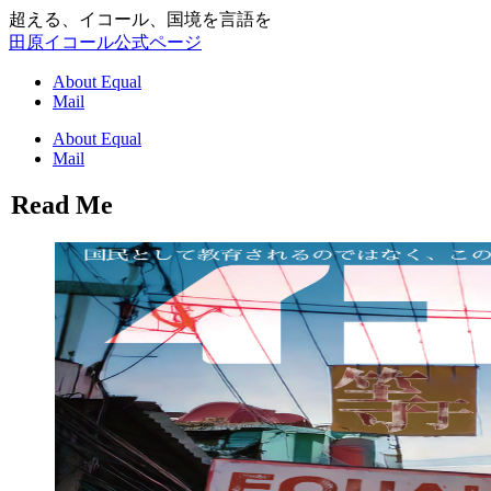
超える、イコール、国境を言語を
田原イコール公式ページ
About Equal
Mail
About Equal
Mail
Read Me