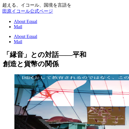
超える、イコール、国境を言語を
田原イコール公式ページ
About Equal
Mail
About Equal
Mail
「縁音」との対話――平和
創造と貨幣の関係