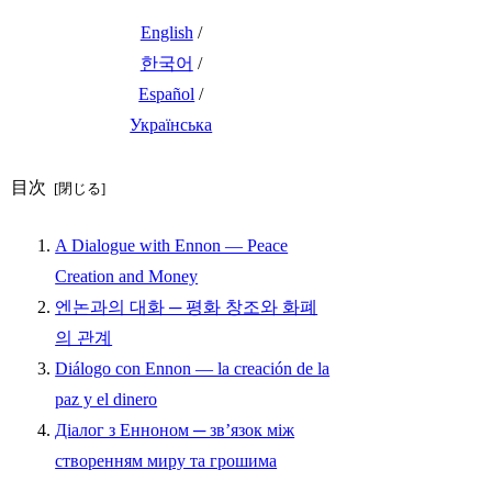
English
/
한국어
/
Español
/
Українська
目次
A Dialogue with Ennon — Peace
Creation and Money
엔논과의 대화 ─ 평화 창조와 화폐
의 관계
Diálogo con Ennon — la creación de la
paz y el dinero
Діалог з Енноном ─ зв’язок між
створенням миру та грошима