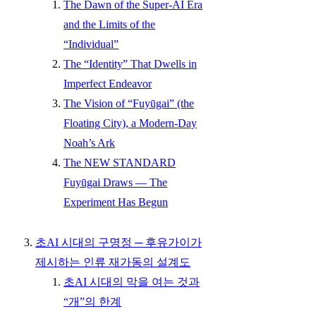
The Dawn of the Super-AI Era
and the Limits of the
“Individual”
The “Identity” That Dwells in
Imperfect Endeavor
The Vision of “Fuyūgai” (the
Floating City), a Modern-Day
Noah’s Ark
The NEW STANDARD
Fuyūgai Draws — The
Experiment Has Begun
초AI 시대의 구명정 ─ 후유가이가
제시하는 인류 재가동의 설계도
초AI 시대의 막을 여는 것과
“개”의 한계