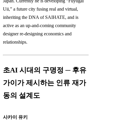
Japan. Currently he is developing “Fuyūgai
Uii,” a future city fusing real and virtual,
inheriting the DNA of SAIHATE, and is
active as an up-and-coming community
designer re-designing economics and
relationships.
초AI 시대의 구명정 ─ 후유
가이가 제시하는 인류 재가
동의 설계도
사카이 유키