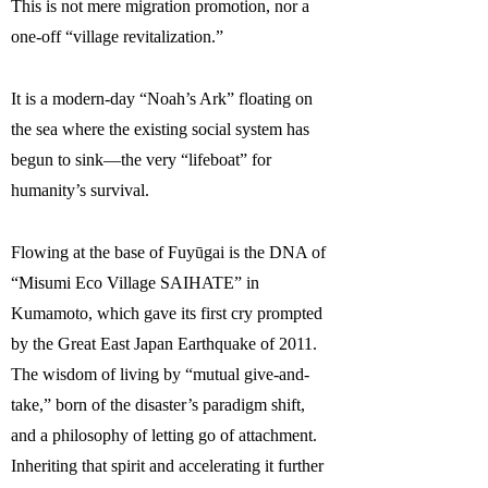
This is not mere migration promotion, nor a
one-off “village revitalization.”
It is a modern-day “Noah’s Ark” floating on
the sea where the existing social system has
begun to sink—the very “lifeboat” for
humanity’s survival.
Flowing at the base of Fuyūgai is the DNA of
“Misumi Eco Village SAIHATE” in
Kumamoto, which gave its first cry prompted
by the Great East Japan Earthquake of 2011.
The wisdom of living by “mutual give-and-
take,” born of the disaster’s paradigm shift,
and a philosophy of letting go of attachment.
Inheriting that spirit and accelerating it further