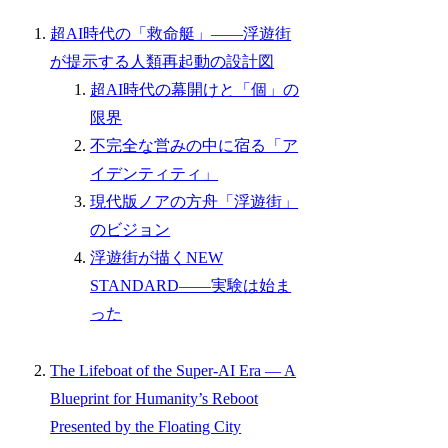
超AI時代の「救命艇」――浮遊街
が提示する人類再起動の設計図
超AI時代の幕開けと「個」の
限界
不完全な営みの中に宿る「ア
イデンティティ」
現代版ノアの方舟「浮遊街」
のビジョン
浮遊街が描くNEW
STANDARD――実験は始ま
った
The Lifeboat of the Super-AI Era — A
Blueprint for Humanity’s Reboot
Presented by the Floating City