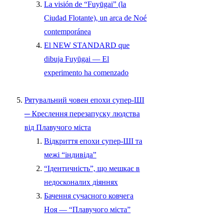
La visión de “Fuyūgai” (la
Ciudad Flotante), un arca de Noé
contemporánea
El NEW STANDARD que
dibuja Fuyūgai — El
experimento ha comenzado
Рятувальний човен епохи супер-ШІ
─ Креслення перезапуску людства
від Плавучого міста
Відкриття епохи супер-ШІ та
межі “індивіда”
“Ідентичність”, що мешкає в
недосконалих діяннях
Бачення сучасного ковчега
Ноя — “Плавучого міста”