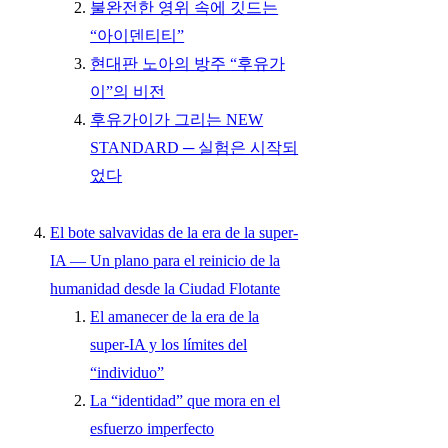
불완전한 영위 속에 깃드는
“아이덴티티”
현대판 노아의 방주 “후유가
이”의 비전
후유가이가 그리는 NEW
STANDARD ─ 실험은 시작되
었다
El bote salvavidas de la era de la super-
IA — Un plano para el reinicio de la
humanidad desde la Ciudad Flotante
El amanecer de la era de la
super-IA y los límites del
“individuo”
La “identidad” que mora en el
esfuerzo imperfecto