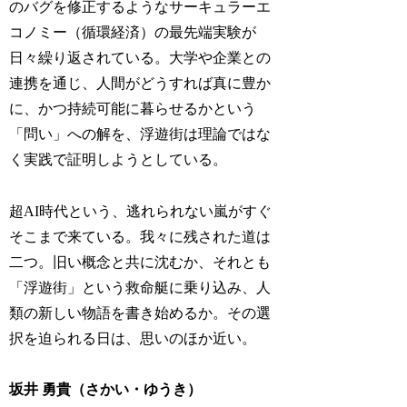
のバグを修正するようなサーキュラーエ
コノミー（循環経済）の最先端実験が
日々繰り返されている。大学や企業との
連携を通じ、人間がどうすれば真に豊か
に、かつ持続可能に暮らせるかという
「問い」への解を、浮遊街は理論ではな
く実践で証明しようとしている。
超AI時代という、逃れられない嵐がすぐ
そこまで来ている。我々に残された道は
二つ。旧い概念と共に沈むか、それとも
「浮遊街」という救命艇に乗り込み、人
類の新しい物語を書き始めるか。その選
択を迫られる日は、思いのほか近い。
坂井 勇貴（さかい・ゆうき）