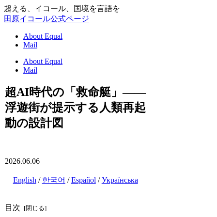
超える、イコール、国境を言語を
田原イコール公式ページ
About Equal
Mail
About Equal
Mail
超AI時代の「救命艇」――
浮遊街が提示する人類再起
動の設計図
2026.06.06
English
/
한국어
/
Español
/
Українська
目次