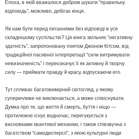
Епоха, в якій вважалося добром шукати “правильну
відповідь”, можливо, добігає кінця.
Як нам бути перед питаннями без відповіді в усе
складнішому суспільстві? Ця книга звільняє “негативну
здатність”, запропоновану поетом Джоном Кітсом, від
традиційної пасивної інтерпретації “сили витримувати
невизначеність” і переозначує її як активну й творчу
силу — приймати правду й красу, відпускаючи его.
Тут спливає багатовимірний світогляд, у якому
суперечливе не виключається, а може співіснувати.
Думка про те, що життя й смерть, буття і ніщо —
протилежне існує водночас, перегукується з
висновками квантової механіки, і також співзвучна з
багатством “самодисперсії”, з якою культурні люди