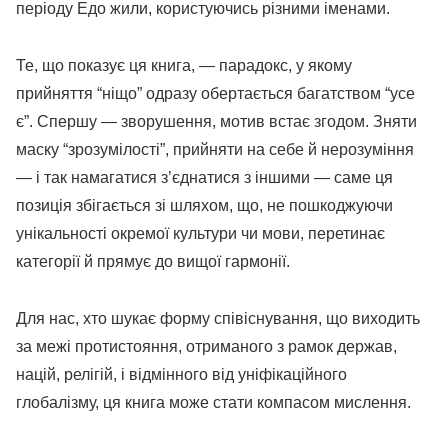
періоду Едо жили, користуючись різними іменами.
Те, що показує ця книга, — парадокс, у якому
прийняття “ніщо” одразу обертається багатством “усе
є”. Спершу — зворушення, мотив встає згодом. Зняти
маску “зрозумілості”, прийняти на себе й нерозуміння
— і так намагатися з’єднатися з іншими — саме ця
позиція збігається зі шляхом, що, не пошкоджуючи
унікальності окремої культури чи мови, перетинає
категорії й прямує до вищої гармонії.
Для нас, хто шукає форму співіснування, що виходить
за межі протистояння, отриманого з рамок держав,
націй, релігій, і відмінного від уніфікаційного
глобалізму, ця книга може стати компасом мислення.