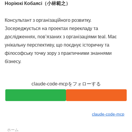
Норіюкі Кобаясі（小林範之）
Консультант з організаційного розвитку.
Зосереджується на проектах перекладу та
дослідженнях, пов’язаних з організаціями teal. Має
унікальну перспективу, що поєднує історичну та
філософську точку зору з практичними знаннями
бізнесу.
claude-code-mcpをフォローする
claude-code-mcp
ホーム